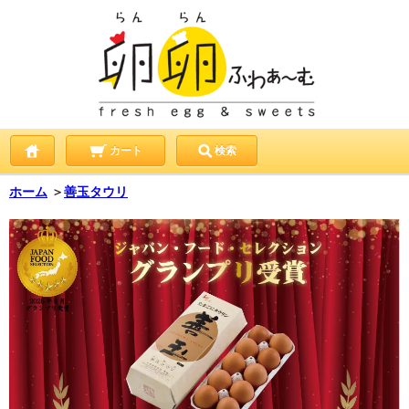
カート
検索
ホーム
＞
善玉タウリ