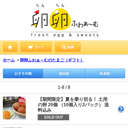
カート
検索
ホーム
＞
卵卵ふわぁ～むのたまご（ギフト）
おすすめ順
価格順
新着順
1-8 / 8
【期間限定】夏を乗り切る！ 土用
の卵 20個 （10個入り2パック） 送
料込み
SOLD OUT