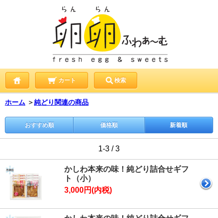
カート
検索
ホーム
＞
純どり関連の商品
おすすめ順
価格順
新着順
1-3 / 3
かしわ本来の味！純どり詰合せギフ
ト（小）
3,000円(内税)